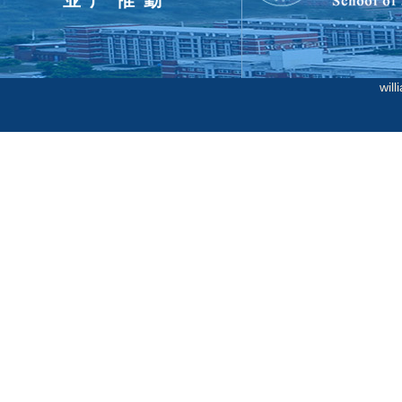
业广惟勤
wi