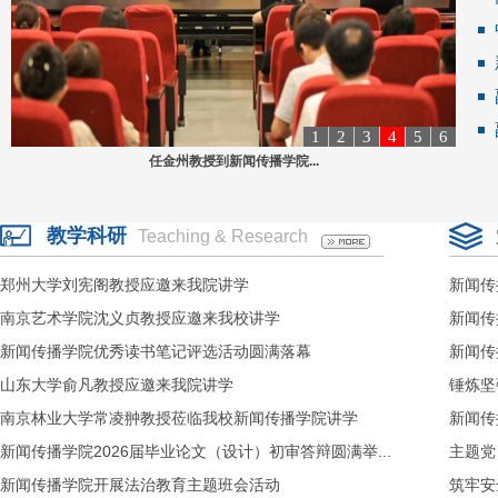
1
2
3
4
5
6
任金州教授到新闻传播学院...
教学科研
Teaching & Research
郑州大学刘宪阁教授应邀来我院讲学
新闻传
南京艺术学院沈义贞教授应邀来我校讲学
新闻传
新闻传播学院优秀读书笔记评选活动圆满落幕
新闻传
山东大学俞凡教授应邀来我院讲学
锤炼坚
南京林业大学常凌翀教授莅临我校新闻传播学院讲学
新闻传
新闻传播学院2026届毕业论文（设计）初审答辩圆满举...
主题党
新闻传播学院开展法治教育主题班会活动
筑牢安